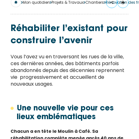
merci
Mon quotidien
Projets & Travaux
Chantiers
Rénovation des fr
de
remplir
ce
Réhabiliter l’existant pour
formulaire.
construire l’avenir
Vous
recevrez
un
Vous l’avez vu en traversant les rues de la ville,
ces dernières années, des bâtiments parfois
mail
abandonnés depuis des décennies reprennent
avec
vie progressivement et accueillent de
un lien
nouveaux usages.
vers la
publication.
Merci
Une nouvelle vie pour ces
de votre
lieux emblématiques
intérêt
pour
Chacun a en tête le Moulin à Café. Sa
l'actualité
réhabilitation complète menée après 40 ans de