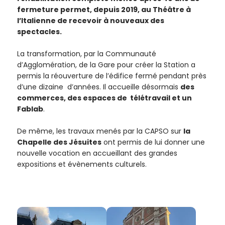
de la
fermeture permet, depuis 2019, au Théâtre à
Ville et
l’Italienne de recevoir à nouveaux des
de ses
spectacles.
partenaires.
(*Champs
La transformation, par la Communauté
obligatoires)
d’Agglomération, de la Gare pour créer la Station a
permis la réouverture de l’édifice fermé pendant près
d’une dizaine d’années. Il accueille désormais
des
Si vous
commerces, des espaces de télétravail et un
êtes déjà
Fablab
.
inscrit(e)
et que
De même, les travaux menés par la CAPSO sur
la
vous
Chapelle des Jésuites
ont permis de lui donner une
voulez
nouvelle vocation en accueillant des grandes
vous
expositions et évènements culturels.
désinscrire
cliquez ici
.