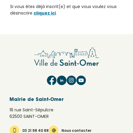
sera
Si vous êtes déjà inscrit(e) et que vous voulez vous
traitée
désinscrire
cliquez ici
.
dans
les
meilleurs
délais.
Se
Retour
au
désinscrire
site
des
alertes
Confirmation
de
SMS
desinscription
Mairie de Saint-Omer
Vous
16 rue Saint-Sépulcre
Bonjour,
ne
62500 SAINT-OMER
souhaitez
Nous
plus
avons
03 21 98 40 88
Nous contacter