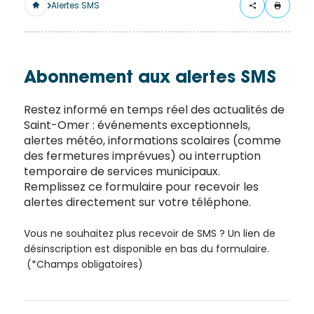
merci
Alertes SMS
de
remplir
ce
formulaire.
Abonnement aux alertes SMS
Vous
recevrez
Restez informé en temps réel des actualités de
Saint-Omer : événements exceptionnels,
un
alertes météo, informations scolaires (comme
mail
des fermetures imprévues) ou interruption
avec
temporaire de services municipaux.
un lien
Remplissez ce formulaire pour recevoir les
vers la
alertes directement sur votre téléphone.
publication.
Merci
Vous ne souhaitez plus recevoir de SMS ? Un lien de
de votre
désinscription est disponible en bas du formulaire.
(*Champs obligatoires)
intérêt
pour
l'actualité