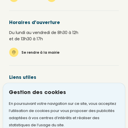
recevoir
bien
les
réceptionné
infos
votre
flash
demande
Horaires d'ouverture
de
qui
la
Du lundi au vendredi de 8h30 à 12h
sera
Ville
et de 13h30 à 17h
traitée
de
dans
Saint-
Se rendre à la mairie
les
Omer
meilleurs
par
délais.
SMS
?
Liens utiles
Renseignez
Newsletter
votre
Retour
Gestion des cookies
numéro
au
Alerte SMS
de
site
En poursuivant votre navigation sur ce site, vous acceptez
mobile
Signaler un problème
l’utilisation de cookies pour vous proposer des publicités
ci-
adaptées à vos centres d’intérêts et réaliser des
dessous
statistiques de l’usage du site.
et