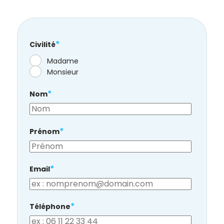
de la
Ville et
de ses
partenaires.
*
Civilité
(*Champs
Madame
obligatoires)
Monsieur
*
Nom
Si vous
êtes déjà
inscrit(e)
et que
*
Prénom
vous
voulez
vous
*
Email
désinscrire
cliquez ici
.
*
Téléphone