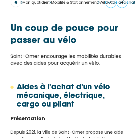
merci
Mon quotidien
Mobilité & Stationnement
Vélo
Aide à l'achat
de
remplir
ce
Un coup de pouce pour
formulaire.
passer au vélo
Vous
recevrez
un
Saint-Omer encourage les mobilités durables
avec des aides pour acquérir un vélo.
mail
avec
un lien
vers la
Aides à l'achat d'un vélo
publication.
mécanique, électrique,
Merci
cargo ou pliant
de votre
intérêt
Présentation
pour
Depuis 2021, la Ville de Saint-Omer propose une aide
l'actualité