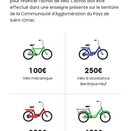
pour financer l’achat de vélo. L’achat doit être
de la
effectué dans une enseigne présente sur le territoire
Ville et
de la Communauté d’Agglomération du Pays de
de ses
Saint-Omer.
partenaires.
(*Champs
obligatoires)
Si vous
êtes déjà
inscrit(e)
100€
250€
et que
Vélo mécanique
Vélo à assistance
vous
électrique neuf
voulez
vous
désinscrire
cliquez ici
.