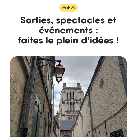
merci
AGENDA
de
remplir
Sorties, spectacles et
ce
événements :
formulaire.
Vous
faites le plein d’idées !
recevrez
un
mail
avec
un lien
vers la
publication.
Merci
de votre
HISTORIQUE
intérêt
pour
l'actualité