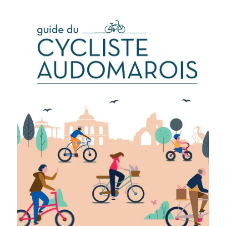
ÉTONNANTE
ACCÈS DIRECTS
Signaler une anomalie
Passeport / Carte d’identité
Demande d'état-civil
Demande d'urbanisme
Portail Famille
Contactez la mairie