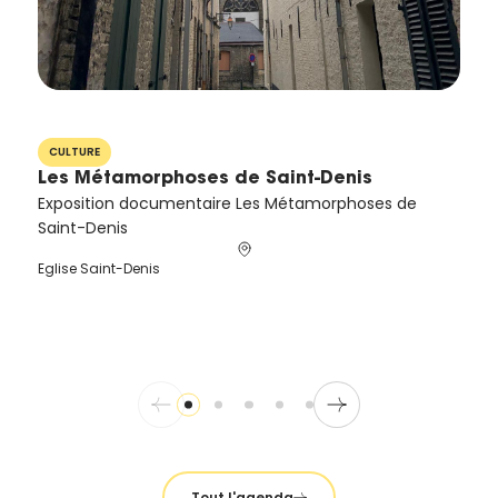
de la
Ville et
de ses
partenaires.
10
(*Champs
avr.
obligatoires)
CULTURE
Les Métamorphoses de Saint-Denis
Exposition documentaire Les Métamorphoses de
Si vous
Saint-Denis
êtes déjà
inscrit(e)
Eglise Saint-Denis
et que
vous
voulez
vous
désinscrire
cliquez ici
.
Tout l'agenda