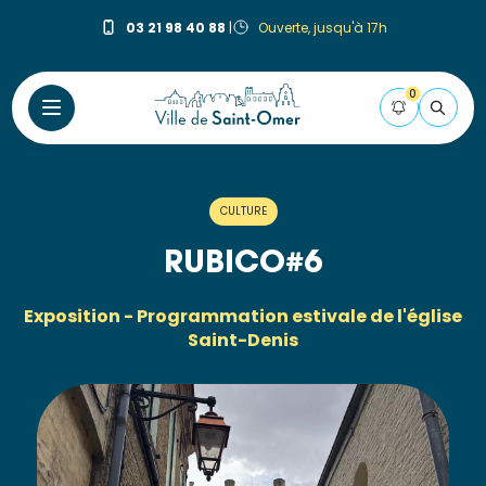
Aller
03 21 98 40 88
|
Ouverte, jusqu'à 17h
au
contenu
principal
0
FLASH
Pour
CULTURE
être
informé(e)
RUBICO#6
de la
mise
Exposition - Programmation estivale de l'église
en
Saint-Denis
ligne
des
publications
de la
Ville,