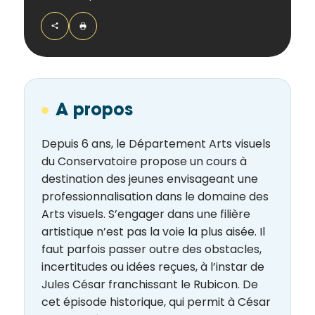
de la
Ville et
de ses
partenaires.
(*Champs
obligatoires)
A propos
Si vous
Depuis 6 ans, le Département Arts visuels
êtes déjà
du Conservatoire propose un cours à
inscrit(e)
destination des jeunes envisageant une
et que
professionnalisation dans le domaine des
vous
voulez
Arts visuels. S’engager dans une filière
vous
artistique n’est pas la voie la plus aisée. Il
désinscrire
faut parfois passer outre des obstacles,
cliquez ici
.
incertitudes ou idées reçues, à l’instar de
Jules César franchissant le Rubicon. De
cet épisode historique, qui permit à César