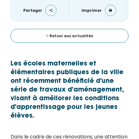
merci
de
Partager
Imprimer
remplir
ce
formulaire.
Retour aux actualités
Vous
recevrez
un
mail
Les écoles maternelles et
avec
élémentaires publiques de la ville
un lien
ont récemment bénéficié d'une
vers la
série de travaux d'aménagement,
publication.
visant à améliorer les conditions
Merci
d'apprentissage pour les jeunes
de votre
élèves.
intérêt
pour
l'actualité
Dans le cadre de ces rénovations, une attention