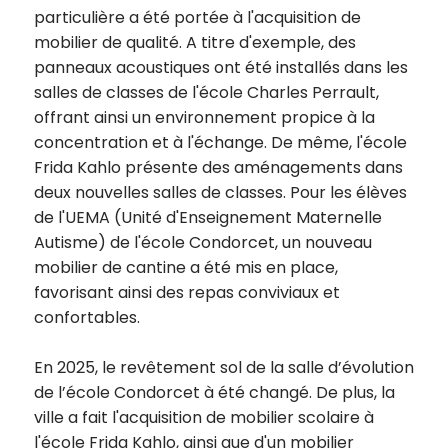
de la
particulière a été portée à l'acquisition de
Ville et
mobilier de qualité. A titre d'exemple, des
de ses
panneaux acoustiques ont été installés dans les
partenaires.
salles de classes de l'école Charles Perrault,
(*Champs
offrant ainsi un environnement propice à la
obligatoires)
concentration et à l'échange. De même, l'école
Frida Kahlo présente des aménagements dans
Si vous
deux nouvelles salles de classes. Pour les élèves
êtes déjà
de l'UEMA (Unité d'Enseignement Maternelle
inscrit(e)
Autisme) de l'école Condorcet, un nouveau
et que
mobilier de cantine a été mis en place,
vous
favorisant ainsi des repas conviviaux et
voulez
confortables.
vous
désinscrire
En 2025, le revêtement sol de la salle d’évolution
cliquez ici
.
de l’école Condorcet à été changé. De plus, la
ville a fait l'acquisition de mobilier scolaire à
l'école Frida Kahlo, ainsi que d'un mobilier