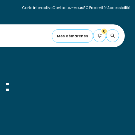
Carte interactive
Contactez-nous
SO Proximité !
Accessibilité
Fermer la carte
0
Mes démarches
FLASH
 :