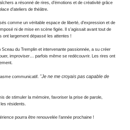
hers a résonné de rires, d’émotions et de créativité grâce
place d’ateliers de théâtre.
nsés comme un véritable espace de liberté, d’expression et de
 imposé ni de mise en scène figée. Il s’agissait avant tout de
ts ont largement dépassé les attentes !
n Sceau du Tremplin et intervenante passionnée, a su créer
 jouer, improviser… parfois même se redécouvrir. Les rires ont
rement.
"Je ne me croyais pas capable de
usiasme communicatif.
is de stimuler la mémoire, favoriser la prise de parole,
 les résidents.
érience pourra être renouvelée l’année prochaine !