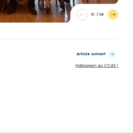
01
/
08
Article suivant
Halloween au CCAS !