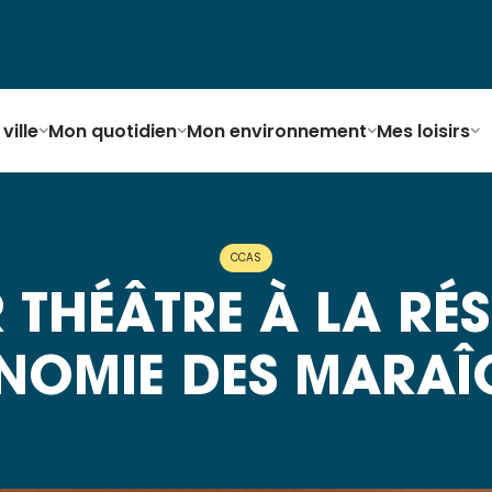
ville
Mon quotidien
Mon environnement
Mes loisirs
CCAS
R THÉÂTRE À LA RÉ
NOMIE DES MARAÎ