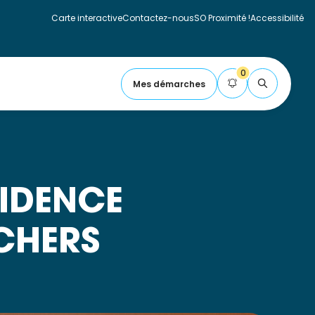
Carte interactive
Contactez-nous
SO Proximité !
Accessibilité
Fermer la carte
0
Mes démarches
FLASH
SIDENCE
CHERS